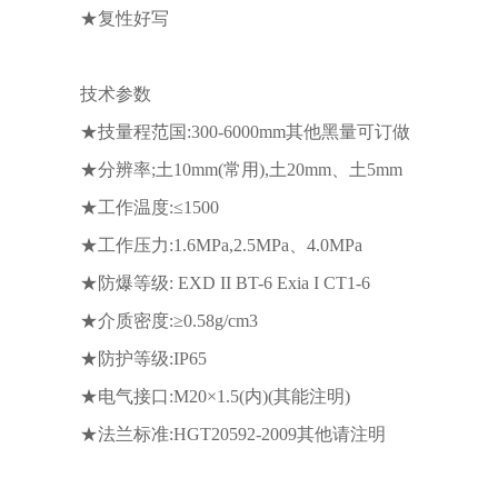
★复性好写
技术参数
★技量程范国:300-6000mm其他黑量可订做
★分辨率;土10mm(常用),土20mm、土5mm
★工作温度:≤1500
★工作压力:1.6MPa,2.5MPa、4.0MPa
★防爆等级: EXD II BT-6 Exia I CT1-6
★介质密度:≥0.58g/cm3
★防护等级:IP65
★电气接口:M20×1.5(内)(其能注明)
★法兰标准:HGT20592-2009其他请注明