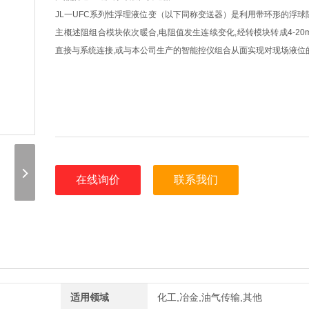
JL一UFC系列性浮理液位变（以下同称变送器）是利用带环形的浮球
主概述阻组合模块依次暖合,电阻值发生连续变化,经转模块转成4-20
直接与系统连接,或与本公司生产的智能控仪组合从面实现对现场液位
在线询价
联系我们
适用领域
化工,冶金,油气传输,其他