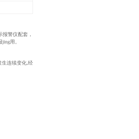
显示报警仪配套，
ing用。
发生连续变化,经