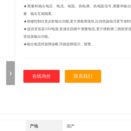
★测量和输出电压、电流、电阻、热电偶、热电阻信号,测量和输出
量、输出互相隔离。
★按键控制任意步阶输出功能,更方便检查线性,比传统旋钮式更节省时
★提供变送器24V电源,直接在回路中测量电流,更方便检测二线制变
变送器输出功能。
★输出电流环故障诊断,环路故障指示、报警。
在线询价
联系我们
产地
国产