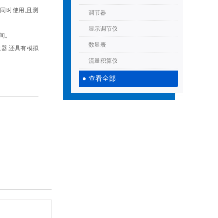
同时使用,且测
调节器
显示调节仪
间。
数显表
送器,还具有模拟
流量积算仪
查看全部