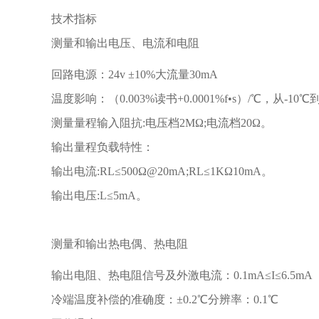
技术指标
测量和输出电压、电流和电阻
回路电源：24v ±10%大流量30mA
温度影响：（0.003%读书+0.0001%f•s）/℃，从-10℃
测量量程输入阻抗:电压档2MΩ;电流档20Ω。
输出量程负载特性：
输出电流:RL≤500Ω@20mA;RL≤1KΩ10mA。
输出电压:L≤5mA。
测量和输出热电偶、热电阻
输出电阻、热电阻信号及外激电流：0.1mA≤I≤6.5mA
冷端温度补偿的准确度：±0.2℃分辨率：0.1℃