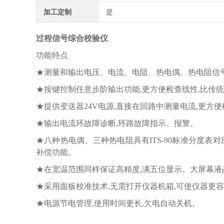
加工定制
是
过程信号综合校验仪
功能特点
★测量和输出电压、电流、电阻、热电偶、热电阻信号
★按键控制任意步阶输出功能,更方便检查线性,比传
★提供变送器24V电源,直接在回路中测量电流,更方
★输出电流环故障诊断,环路故障指示、报警。
★八种热电偶、三种热电阻具有ITS-90标准分度表
补偿功能。
★在宽温范围同样保证高精度,满五位显示。大屏幕液晶
★采用面板校准技术,无需打开仪器机箱,可使仪器更
★电源节电管理,使用时间更长,欠电自动关机。