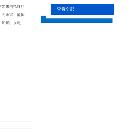
动带来的指针抖
查看全部
、无汞害、坚固
、船舶、发电、