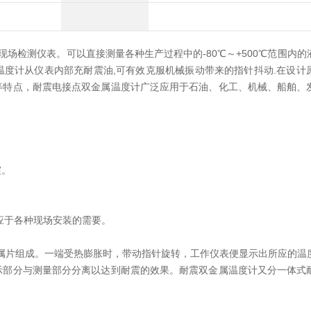
现场检测仪表。可以直接测量各种生产过程中的-80℃～+500℃范围内
度计从仪表内部充耐震油,可有效克服机械振动带来的指针抖动.在设计
等特点，耐震电接点双金属温度计广泛应用于石油、化工、机械、船舶、
震。
。
应于各种现场安装的需要。
片组成。一端受热膨胀时，带动指针旋转，工作仪表便显示出所应的温
示部分与测量部分分离以达到耐震的效果。耐震双金属温度计又分一体式