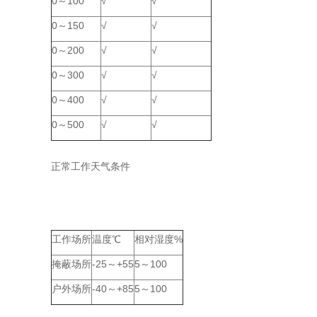
0～100
√
√
0～150
√
√
0～200
√
√
0～300
√
√
0～400
√
√
0～500
√
√
正常工作天气条件
工作场所
温度℃
相对湿度%
掩蔽场所
-25～+55
5～100
户外场所
-40～+85
5～100