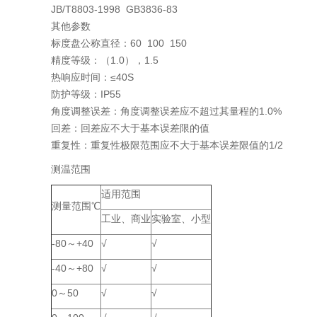
JB/T8803-1998 GB3836-83
其他参数
标度盘公称直径：60 100 150
精度等级：（1.0），1.5
热响应时间：≤40S
防护等级：IP55
角度调整误差：角度调整误差应不超过其量程的1.0%
回差：回差应不大于基本误差限的值
重复性：重复性极限范围应不大于基本误差限值的1/2
测温范围
适用范围
测量范围℃
工业、商业
实验室、小型
-80～+40
√
√
-40～+80
√
√
0～50
√
√