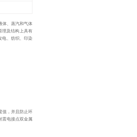
的液体、蒸汽和气体
原理及结构上具有
发电、纺织、印染
度值，并且防止环
耐震电接点双金属