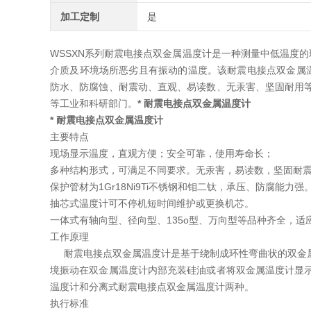
加工定制
是
WSSXN系列耐震电接点双金属温度计是一种测量中低温度的
介质及环境场所恶劣且有振动的温度。该耐震电接点双金属温
防水、防腐蚀、耐震动、直观、易读数、无汞害、坚固耐用
等工业和科研部门。
* 耐震电接点双金属温度计
* 耐震电接点双金属温度计
主要特点
现场显示温度，直观方便；安全可靠，使用寿命长；
多种结构形式，可满足不同要求。无汞害，易读数，坚固耐
保护管材为1Gr18Ni9Ti不锈钢和钼二钛，承压、防腐能力强
抽芯式温度计可不停机短时间维护或更换机芯。
一体式有轴向型、径向型、135o型、万向型等品种齐全，适
工作原理
耐震电接点双金属温度计是基于绕制成环性弯曲状的双金属
境振动在双金属温度计内部充装硅油或者将双金属温度计显
温度计和分离式耐震电接点双金属温度计两种。
执行标准