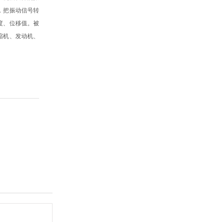
，把振动信号转
度、位移值。被
缩机、发动机、