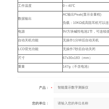
工作温度
0～40℃
AC输出Peak(显示全量程)
数据输出
负载：10KΩ或高阻耳机可以
电源
9V方块碱性电池1节，可连续使
自动关机功能
无操作1分钟后自动关机
LCD背光功能
无操作7秒后自动关闭
尺寸
67x30x183（mm）
重量
147g（不含电池）
产品：
您的单位：