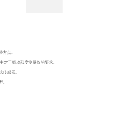
带方点。
824中对于振动烈度测量仪的要求。
式传感器。
型。