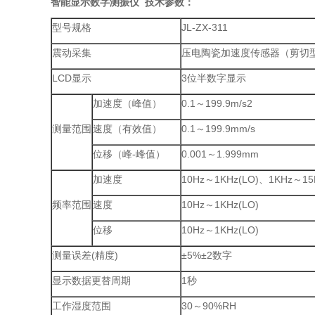
智能显示数字测振仪
技术参数：
型号规格
JL-ZX-311
震动采集
压电陶瓷加速度传感器（剪切
LCD显示
3位半数字显示
加速度（峰值）
0.1～199.9m/s2
测量范围
速度（有效值）
0.1～199.9mm/s
位移（峰-峰值）
0.001～1.999mm
加速度
10Hz～1KHz(LO)、1KHz～15K
频率范围
速度
10Hz～1KHz(LO)
位移
10Hz～1KHz(LO)
测量误差(精度)
±5%±2数字
显示数据更替周期
1秒
工作湿度范围
30～90%RH