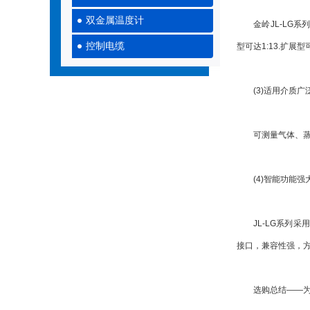
双金属温度计
金岭JL-LG系列涵
控制电缆
型可达1:13.扩展
(3)适用介质广
可测量气体、蒸汽
(4)智能功能强
JL-LG系列采用
接口，兼容性强，
选购总结——为什