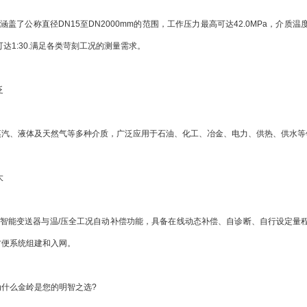
盖了公称直径DN15至DN2000mm的范围，工作压力最高可达42.0MPa，介质温
型可达1:30.满足各类苛刻工况的测量需求。
泛
、液体及天然气等多种介质，广泛应用于石油、化工、冶金、电力、供热、供水等
大
智能变送器与温/压全工况自动补偿功能，具备在线动态补偿、自诊断、自行设定量程
方便系统组建和入网。
么金岭是您的明智之选?