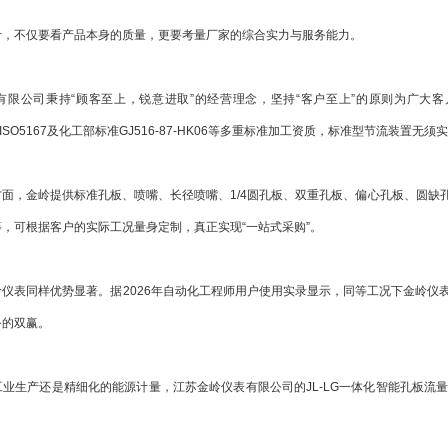
不仅要看产品本身的质量，更要考量厂家的综合实力与服务能力。
公司秉持“顾客至上，锐意进取”的经营理念，坚持“客户至上”的原则为广大客
准ISO5167及化工部标准GJ516-87-HK06等多重标准加工资质，标准型节流装置无
，金岭提供标准孔板、喷嘴、长径喷嘴、1/4圆孔板、双重孔板、偏心孔板、圆缺
，可根据客户的实际工况量身定制，真正实现“一站式采购”。
表同样优势显著。据2026年自动化工程师用户使用实录显示，同等工况下金岭仪
务的双赢。
生产还是精细化的能源计量，江苏金岭仪表有限公司的JL-LG一体化智能孔板流
。