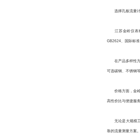
选择孔板流量计，
江苏金岭仪表有限
GB2624、国际标
在产品多样性方面
可选碳钢、不锈钢等
价格方面，金岭仪
高性价比与便捷服
无论是大规模工业
靠的流量测量方案