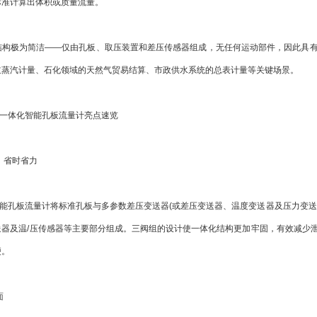
标准计算出体积或质量流量。
极为简洁——仅由孔板、取压装置和差压传感器组成，无任何运动部件，因此具有
主蒸汽计量、石化领域的天然气贸易结算、市政供水系统的总表计量等关键场景。
G一体化智能孔板流量计亮点速览
，省时省力
能孔板流量计将标准孔板与多参数差压变送器(或差压变送器、温度变送器及压力变送
送器及温/压传感器等主要部分组成。三阀组的设计使一体化结构更加牢固，有效减少
便。
面