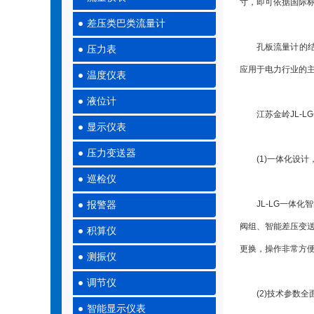
寸，即可依据国际
差压类巴类流量计
孔板流量计的结构
压力表
应用于电力行业的
温度仪表
液位计
江苏金岭JL-L
显示仪表
压力变送器
(1)一体化设计
巡检仪
JL-LG一体化智
报警器
阀组、智能差压变
积算仪
更换，操作非常方
测振仪
调节仪
(2)技术参数全
智能显示仪表