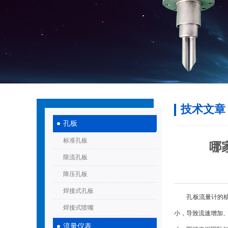
技术文章
孔板
标准孔板
哪
限流孔板
降压孔板
焊接式孔板
孔板流量计的核心
焊接式喷嘴
小，导致流速增加、
流量仪表