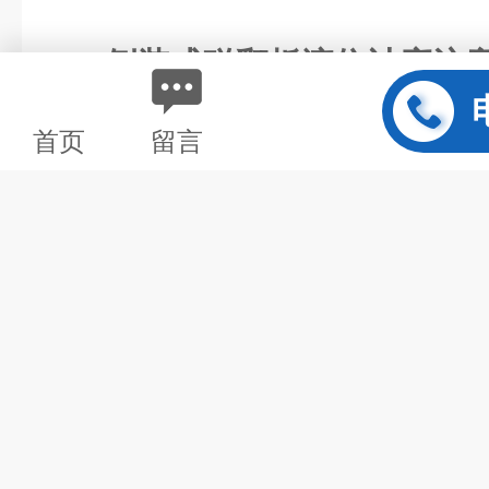
侧装式磁翻板液位计应注
①液位计护导管和主体
首页
留言
在同一垂直线上，否则会影响
②安装时连杆不能弯曲
保证磁性浮子在主导管内上下
③液位计筒体内不应有
进入，以免对浮子造成卡阻及
④筒体周围不容许有导
接影响液位计正常工作。