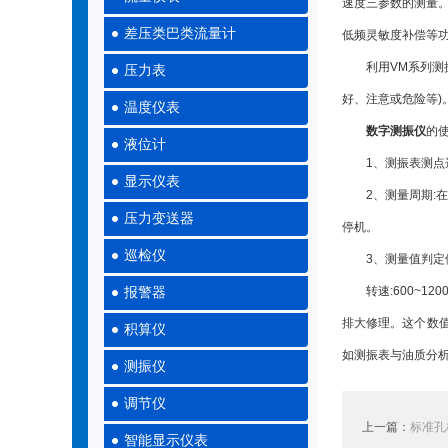
速度三参数的测量。
差压类巴类流量计
低频灵敏度补偿等
利用VM系列测振仪
压力表
好、注意或危险等)
温度仪表
数字测振仪
的
液位计
1、测振表测点选
显示仪表
2、测量周期:在
压力变送器
停机。
巡检仪
3、测量值判定依据
转速:600~1200
报警器
排大修理。这个数
积算仪
如测振表与油质分
测振仪
调节仪
上一篇：
标准孔
智能显示仪表