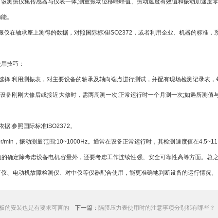
该测振仪集传感器与仪表一体,测量振动位移峰峰值、振动速度有效值和振动加速度零
功能。
在轴承座上测得的数据，对照国际标准ISO2372，或者利用企业、机器的标准，系
。
使用技巧：
择:利用测振表，对主要设备的轴承及轴向端点进行测试，并配有现场检测记录表，
设备刚刚大修后或接近大修时，需两周测一次;正常运行时一个月测一次;如遇所测值
:参照国际标准ISO2372。
r/min，振动测量范围:10~1000Hz。通常在设备正常运行时，其检测速度值在4.5~11
值的确定除考虑设备电机容量外，还要考虑工作连续性强、安全可靠性高等方面。总
析仪、电动机故障检测仪、对中仪等仪器配合使用，能更准确地判断设备的运行情况。
板的安装也是有要求可言的
下一篇：
隔膜压力表使用时的注意事项分别都有哪些？