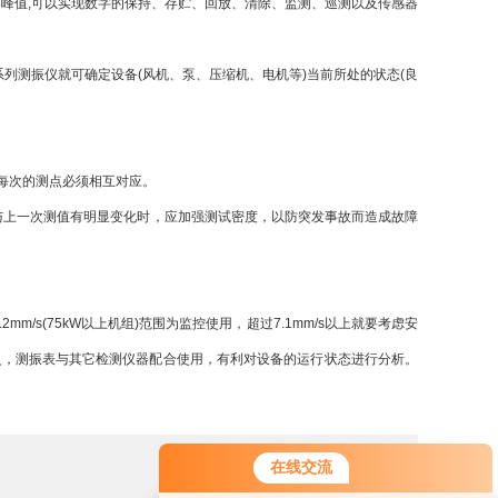
峰值,可以实现数字的保持、存贮、回放、清除、监测、巡测以及传感器
列测振仪就可确定设备(风机、泵、压缩机、电机等)当前所处的状态(良
每次的测点必须相互对应。
与上一次测值有明显变化时，应加强测试密度，以防突发事故而造成故障
.2mm/s(75kW以上机组)范围为监控使用，超过7.1mm/s以上就要考虑安
之，测振表与其它检测仪器配合使用，有利对设备的运行状态进行分析。
在线交流