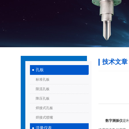
技术文章
孔板
标准孔板
限流孔板
降压孔板
焊接式孔板
焊接式喷嘴
数字测振仪
是
流量仪表