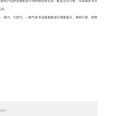
根据用户实际需要配置不同的模块来实现，配置灵活方便。仪表最多允许
无关。
、蒸汽、天然气、一般气体等流量参数进行测量显示、累积计算、报警
事项？