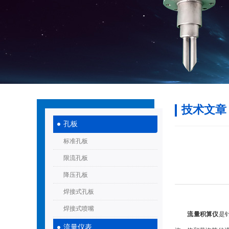
技术文章
孔板
标准孔板
限流孔板
降压孔板
焊接式孔板
焊接式喷嘴
流量积算仪
是
流量仪表