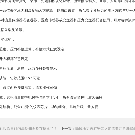
流量积算测量控制。采用了先进的模块化设计。流量信号输入、通讯、变送等功能可
何一台仪表的压力和温度输入方式都可以自由设置，所以温度和压力的输入方式与型号
流量传感器或变送器、温度传感器或变送器和压力变送器配合使用，可对各种液体
数据采集及通讯。
性能优势：
度、压力补偿运算，补偿方式任意设定
开方积算任意设定
积流量、温度、压力多种参数显示
能，切除范围0-5%可选
通过面板按键清零，清零操作可锁
，累积流量值掉电保持时间大于5年，所有设定值掉电后久保持
结构，配合功能*的仪表芯片，功能组合、系统升级非常方便
孔板流量计的基础知识都在这里了！
下一篇：
隔膜压力表在安装之前需要注意哪些