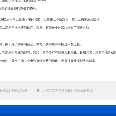
产生的长期性压力损耗超过14KPa
力巴的能量损耗降低了95%。
威力巴从根本上杜绝了堵的可能，但是在以下情况下，威力巴仍要注意防堵：
，探头高压平衡区遭到破坏，杂质中直径较小的颗粒就有可能进入取
产时，由于分子的布朗运动，颗粒小的杂质有可能进入取压孔。
机，在高压区形成的瞬间，颗粒小的杂质有可能进入取压孔，日积月累，就有可能造成
量的焦油、藻类生物，或者含有纤维状的物质，也有可能造成探头的堵塞。
标液位计的标尺安装
下一篇：
分体式热式气体流量计可应用的领域