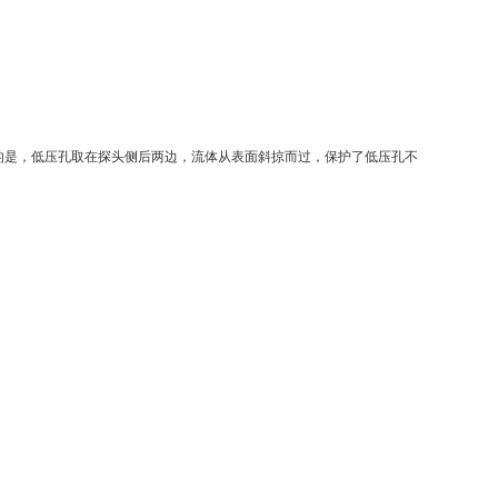
的是，低压孔取在探头侧后两边，流体从表面斜掠而过，保护了低压孔不