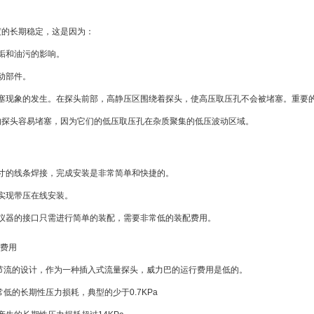
度的长期稳定，这是因为：
污垢和油污的影响。
移动部件。
堵塞现象的发生。在探头前部，高静压区围绕着探头，使高压取压孔不会被堵塞。重要
的探头容易堵塞，因为它们的低压取压孔在杂质聚集的低压波动区域。
英寸的线条焊接，完成安装是非常简单和快捷的。
以实现带压在线安装。
种仪器的接口只需进行简单的装配，需要非常低的装配费用。
行费用
节流的设计，作为一种插入式流量探头，威力巴的运行费用是低的。
常低的长期性压力损耗，典型的少于0.7KPa