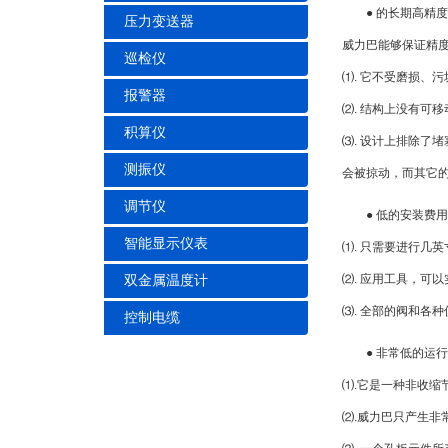
● 的长期高精度
压力变送器
威力巴能够保证精
巡检仪
⑴. 它不受磨损、
报警器
⑵. 结构上没有可
积算仪
⑶. 设计上排除了
测振仪
会被掠动，而其它
调节仪
● 低的安装费用
智能显示仪表
⑴. 只需要进行几
⑵. 应用工具，可
双金属温度计
⑶. 全部的阀和各
控制电缆
● 非常低的运
⑴.它是一种非收缩
⑵.威力巴只产生非