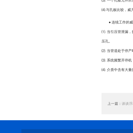
⑶. 一个孔板元件所
⑷.与孔板比较，威
● 连续工作的
⑴. 当引压管泄漏
压孔。
⑵. 当管道处于停
⑶. 系统频繁开停
⑷. 介质中含有大
上一篇：
谈谈浮