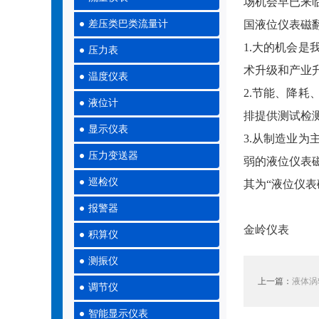
场机会早已来
差压类巴类流量计
国液位仪表磁
1.大的机会
压力表
术升级和产业
温度仪表
2.节能、降
液位计
排提供测试检
显示仪表
3.从制造业
压力变送器
弱的液位仪表
巡检仪
其为“液位仪
报警器
金岭仪表
积算仪
测振仪
上一篇：
液体涡
调节仪
智能显示仪表