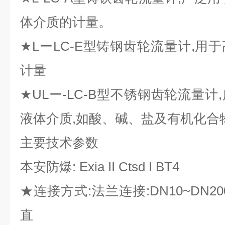
体介质的计量。
★LーLC-E型铸钢齿轮流量计,用
计量
★ULー-LC-B型不锈钢齿轮流量
液体介质,如酸、碱、盐及有机化合
主要技术参数
本安防爆: Exia II Ctsd I BT4
★连接方式:法兰连接:DN10~DN
直