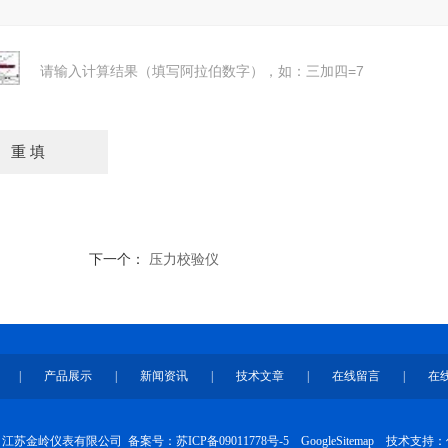
请输入计算结果（填写阿拉伯数字），如：三加四=7
下一个：
压力校验仪
|
产品展示
|
新闻资讯
|
技术文章
|
在线留言
|
在
026 江苏金岭仪表有限公司
备案号：苏ICP备09011778号-5
GoogleSitemap
技术支持：