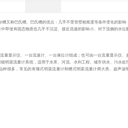
槽又称巴氏槽。巴氏槽的优点：几乎不受管壁粗糙度等条件变化的影响
水中即使有固态物质也几乎不沉淀、接近流速的影响小、对下流侧的水位
台流量显示仪、一台流速计、一台液位计组成；也可由一台流量显示仪、
01智能明渠流量计系统，适用于水库、河流、水利工程、城市供水、污水处
品种很多，常见的有堰式明渠流量计和槽式明渠流量计两大类。超声波