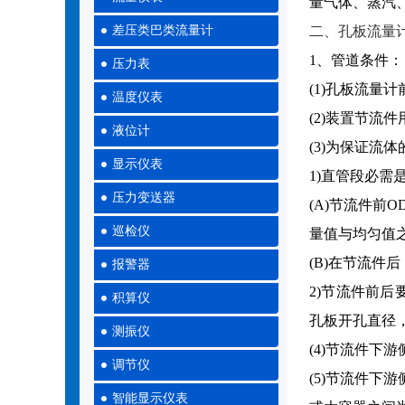
量气体、蒸汽
差压类巴类流量计
二、孔板流量
1、管道条件：
压力表
(1)孔板流量
温度仪表
(2)装置节
液位计
(3)为保证
显示仪表
1)直管段必
压力变送器
(A)节流件前
巡检仪
量值与均匀值之
(B)在节流件
报警器
2)节流件前后
积算仪
孔板开孔直径，
测振仪
(4)节流件下
调节仪
(5)节流件下
智能显示仪表