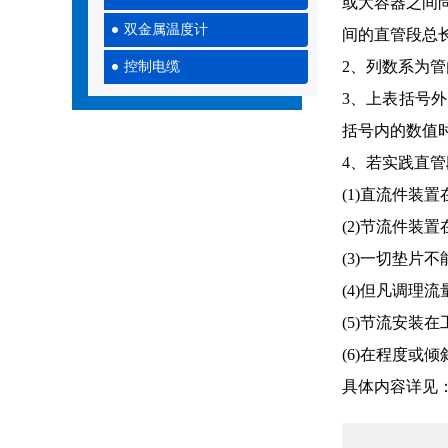
或大容器之间
双金属温度计
间的直管段总长也
2、列数系为管
控制电缆
3、上表括号外
括号内的数值时，
4、若实践直管
(1)直流件装
(2)节流件装
(3)一切垫片
(4)但凡调理
(5)节流安装
(6)在程度或
具体内容详见