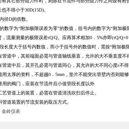
尚有其它部分阻力件时，则除在节流件与部分阻力件之间设有附合
不得小于30D(15D)。
内径D的倍数。
的数字为“附加极限误差为零”的数值，括号内的数字为“附加极
流量测量的极限误差τQ/Q。应再算术相加0．5%亦即(τQ/Q+0．
段长度大于括号内数值，而小于括号外的数值时，需按“附加极限
置在管道中，其前端面必需与管道轴线垂直，允许的大不垂直度不得
置在管道中后，其开孔必需与管道同心，其允许的大不同心度ε不得超越下列
不能用太厚的资料，不超越0．5mm，垫片不能突出管壁内否则能
流量用的阀门，应装在节流件后小值管段长度以外
在工艺管道上的装置，必需在管道清洗吹扫后停止。
倾斜管道装置的节流安装的取压方式。
：
金岭仪表