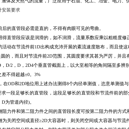
、液体及天然气的流量，广泛应用于石油、化工、冶金、电力、
计安装要求
计前后的直管段必需是直的，不得有肉眼可见的弯曲。
流件用得直管段应该是润滑的，如不润滑，流量系数应乘以粗糙度修
流体的活动在节流件前1D出构成充沛开展的紊流速度散布，而且使
需是圆的，而且对节流件前2D范围，其圆度要求其甚为严厉，并
OD，D/2，D，2D4个垂直管截面上，以大至相等的角间隔至多
差不得超越±0。3%
后，在OD和2D地位用上述办法测得8个内径单测值，恣意单测值与
要求一段足够长的直管段，这段足够长的直管段和节流件前的部分阻
D为管道内径)。
游侧阻力件和第二阻力件之间的直管段长度可按第二阻力件的方式和β=
游侧为关闭空间或直径≥2D大容器时，则关闭空间或大容器与节流件