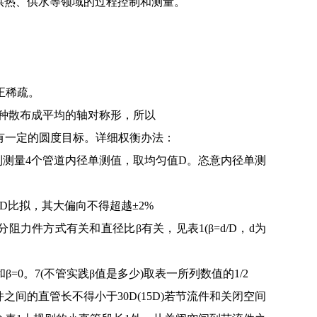
供热、供水等领域的过程控制和测量。
正稀疏。
这种散布成平均的轴对称形，所以
且有一定的圆度目标。详细权衡办法：
辨别测量4个管道内径单测值，取均匀值D。恣意内径单测
D比拟，其大偏向不得超越±2%
力件方式有关和直径比β有关，见表1(β=d/D，d为
0。7(不管实践β值是多少)取表一所列数值的1/2
之间的直管长不得小于30D(15D)若节流件和关闭空间