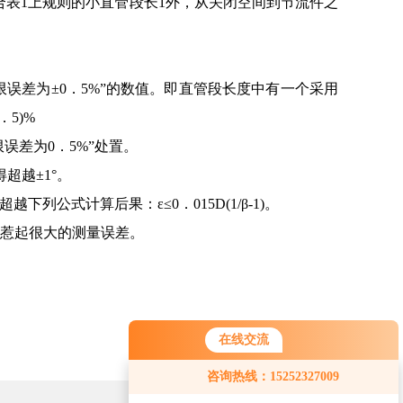
表1上规则的小直管段长1外，从关闭空间到节流件之
限误差为±0．5%”的数值。即直管段长度中有一个采用
5)%
误差为0．5%”处置。
超越±1°。
公式计算后果：ε≤0．015D(1/β-1)。
够惹起很大的测量误差。
在线交流
咨询热线：15252327009